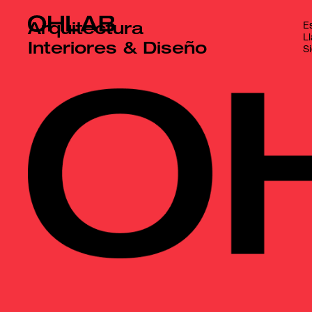
Es
Arquitectura
L
Interiores & Diseño
S